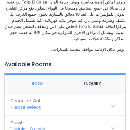
يقع فندق Tolip El Galaa ويوفر أماكن إقامة معاصرة.ويوفر خدمة الواي 
فاي مجانًا في جميع المناطق ومسبحًا في الهواء الطلق. يقع مركز القاهرة 
الدولي للمؤتمرات على بُعد 10 دقائق بالسيارة. تحتوي جميع الغرف على 
تكييف وشرفة وميني بار. كما تتوفر غلاية كهربائية. كما يشتمل الحمام 
الخاص على دُش ومجفف للشعر. يضم فندق Tolip El Galaa مركزًا للياقة 
البدنية. وتشمل المرافق الأخرى المتوفرة في مكان الإقامة خدمة حجز 
لتذاكر ومكتبًا للجولات السياحية.
. يوفر مكان الإقامة مواقف مجانية للسيارات 
Available Rooms
BOOK
ENQUIRY
Check In - Out
Please select
Guests
1
Adult
-
0
Child