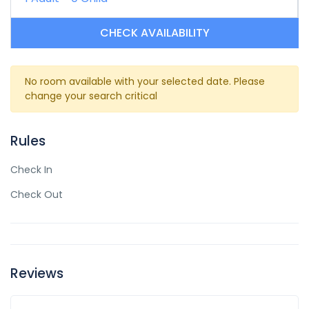
CHECK AVAILABILITY
No room available with your selected date. Please
change your search critical
Rules
Check In
Check Out
Reviews