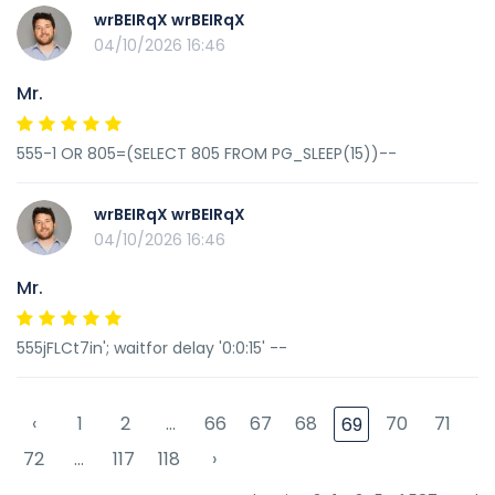
wrBEIRqX wrBEIRqX
04/10/2026 16:46
Mr.
555-1 OR 805=(SELECT 805 FROM PG_SLEEP(15))--
wrBEIRqX wrBEIRqX
04/10/2026 16:46
Mr.
555jFLCt7in'; waitfor delay '0:0:15' --
‹
1
2
...
66
67
68
70
71
69
72
...
117
118
›