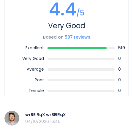
4.4
/5
Very Good
Based on
587 reviews
Excellent
519
Very Good
0
Average
0
Poor
0
Terrible
0
wrBEIRqX wrBEIRqX
04/10/2026 16:46